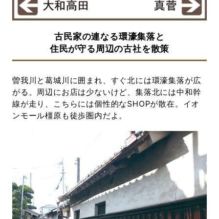
古民家の連なる環濠集落と
住民が守る周辺の古社を散策
曽我川と葛城川に囲まれ、すぐ北には環濠集落が広
がる。周辺にお店は少ないけど、集落北には中和幹
線が走り、こちらには個性的なSHOPが散在。イオ
ンモール橿原も徒歩圏内だよ。