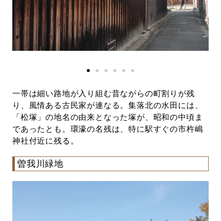
一帯は細い路地が入り組む昔ながらの町割りが残
り、風情ある古民家が連なる。集落北の水田には、
「松塚」の地名の由来となった塚が、昭和の中頃ま
であったとも。環濠の名残は、特に駅すぐの市杵嶋
神社付近に残る。
曽我川緑地