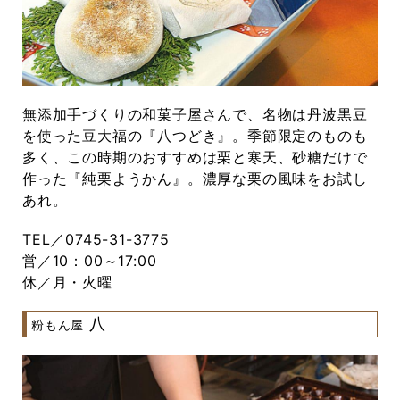
無添加手づくりの和菓子屋さんで、名物は丹波黒豆
を使った豆大福の『八つどき』。季節限定のものも
多く、この時期のおすすめは栗と寒天、砂糖だけで
作った『純栗ようかん』。濃厚な栗の風味をお試し
あれ。
TEL／0745-31-3775
営／10：00～17:00
休／月・火曜
八
粉もん屋