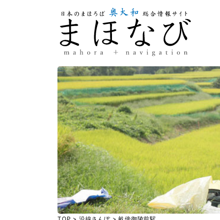
TOP
>
沿線さんぽ
>
畝傍御陵前駅