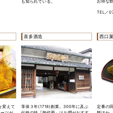
お得な
も知られている。
TEL／07
喜多酒造
西口
を変えて
享保３年(1718)創業。300年に及ぶ
定番の
イーツが
伝統の味『御代菊』はお燗がおすす
餅ほか