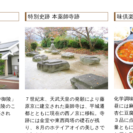
特別史跡 本薬師寺跡
味倶楽
化学調
傍御陵」
７世紀末、天武天皇の発願により藤
昼には
皇陵のこ
原京に建立された薬師寺は、平城遷
杏仁豆
築され
都とともに現在の西ノ京に移転。寺
３品に
跡には金堂や東西両塔の礎石が残
量とも
り、８月のホテイアオイの美しさで