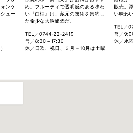
フォンケ
め。フルーティで透明感のある味わ
販売。
のシュー
い『白檮』は、蔵元の技術を集約し
い味わ
た希少な大吟醸酒だ。
TEL／07
TEL／0744-22-2419
営／9:0
営／8:30～17:30
休／水
日）
休／日曜、祝日、３月～10月は土曜