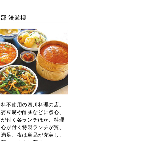
部 漫遊樓
味料不使用の四川料理の店。
麻婆豆腐や酢豚などに点心、
腐が付く各ランチほか、料理
点心が付く特製ランチが質、
に満足。夜は単品が充実し、