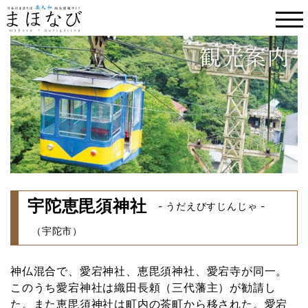
観光案内
宇陀恵毘須神社
- うだえびすじんじゃ -
（宇陀市）
神仏混合で、愛宕神社、恵毘須神社、愛宕寺が同一。
このうち愛宕神社は織田長頼（三代藩主）が勧請し
た。また恵毘須神社は町内の茶町から移された。愛宕